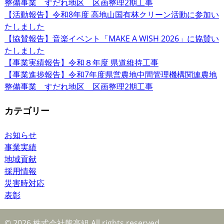
整備事業 すだれ地区 区画整理2期工事
【活動報告】令和8年度 高地山国有林クリーン活動に参加い
たしました
【協賛報告】音楽イベント「MAKE A WISH 2026」に協賛い
たしました
【事業実績報告】令和８年度 県道維持工事
【事業進捗報告】令和7年度県営農地中間管理機構関連農地
整備事業 すだれ地区 区画整理2期工事
カテゴリー
お知らせ
事業実績
地域貢献
採用情報
災害時対応
表彰
© 2026 株式会社熊高組 All rights reserved.