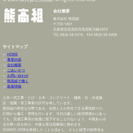
会社概要
株式会社 熊高組
〒739-1801
広島県安芸高田市高宮町川根2953
TEL 0826-58-0316 FAX 0826-58-0408
サイトマップ
＞
HOME
＞
事業内容
＞
会社概要
＞
ごあいさつ
＞
お問い合わせ
＞
熊高組で働く
＞
新着情報
土木一式工事・とび・土木・コンクリート・舗装・石・水道施
設・造園・管工事業の許可を有しています。
熊高組の得意な分野である、自然と人が共生できる環境創りの、
計画から施工・管理を行います。今日の厳しい経済環境かにあっ
ても、完成工事高が急激に低下することのないよう、今後あらゆ
る分野へ目を向け、今後も受注高確保に努めます。
ISO9001:2008を取得したことも活かし、さらに経営の効率化を