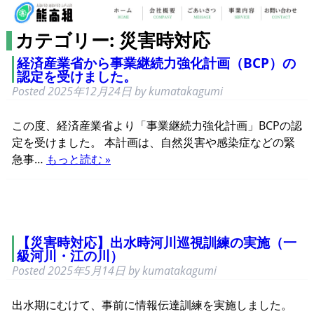
カテゴリー: 災害時対応
経済産業省から事業継続力強化計画（BCP）の
認定を受けました。
Posted
2025年12月24日
by
kumatakagumi
この度、経済産業省より「事業継続力強化計画」BCPの認
定を受けました。 本計画は、自然災害や感染症などの緊
急事…
もっと読む »
【災害時対応】出水時河川巡視訓練の実施（一
級河川・江の川）
Posted
2025年5月14日
by
kumatakagumi
出水期にむけて、事前に情報伝達訓練を実施しました。