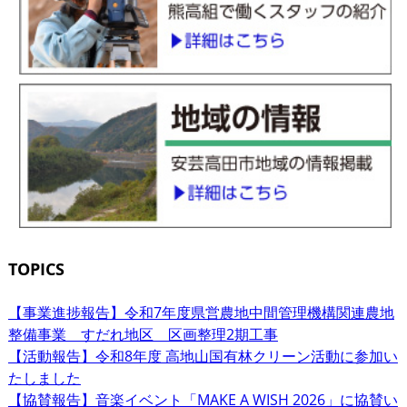
TOPICS
【事業進捗報告】令和7年度県営農地中間管理機構関連農地
整備事業 すだれ地区 区画整理2期工事
【活動報告】令和8年度 高地山国有林クリーン活動に参加い
たしました
【協賛報告】音楽イベント「MAKE A WISH 2026」に協賛い