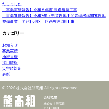
たしました
【事業実績報告】令和８年度 県道維持工事
【事業進捗報告】令和7年度県営農地中間管理機構関連農地
整備事業 すだれ地区 区画整理2期工事
カテゴリー
お知らせ
事業実績
地域貢献
採用情報
災害時対応
表彰
© 2026 株式会社熊高組 All rights reserved.
会社概要
株式会社 熊高組
〒739-1801