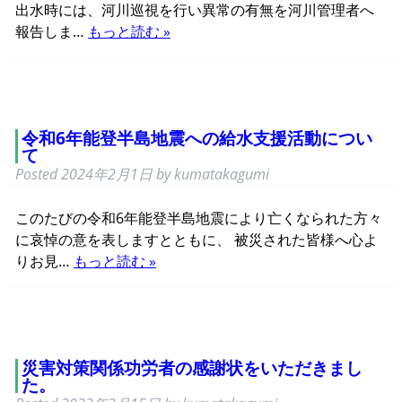
出水時には、河川巡視を行い異常の有無を河川管理者へ
報告しま…
もっと読む »
令和6年能登半島地震への給水支援活動につい
て
Posted
2024年2月1日
by
kumatakagumi
このたびの令和6年能登半島地震により亡くなられた方々
に哀悼の意を表しますとともに、 被災された皆様へ心よ
りお見…
もっと読む »
災害対策関係功労者の感謝状をいただきまし
た。