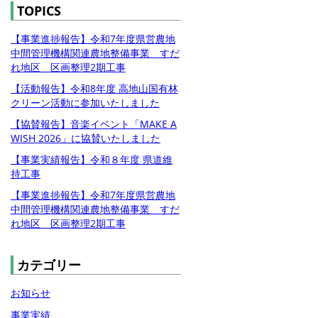
TOPICS
【事業進捗報告】令和7年度県営農地
中間管理機構関連農地整備事業 すだ
れ地区 区画整理2期工事
【活動報告】令和8年度 高地山国有林
クリーン活動に参加いたしました
【協賛報告】音楽イベント「MAKE A
WISH 2026」に協賛いたしました
【事業実績報告】令和８年度 県道維
持工事
【事業進捗報告】令和7年度県営農地
中間管理機構関連農地整備事業 すだ
れ地区 区画整理2期工事
カテゴリー
お知らせ
事業実績