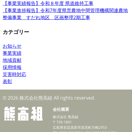
【事業実績報告】令和８年度 県道維持工事
【事業進捗報告】令和7年度県営農地中間管理機構関連農地
整備事業 すだれ地区 区画整理2期工事
カテゴリー
お知らせ
事業実績
地域貢献
採用情報
災害時対応
表彰
© 2026 株式会社熊高組 All rights reserved.
会社概要
株式会社 熊高組
〒739-1801
広島県安芸高田市高宮町川根2953