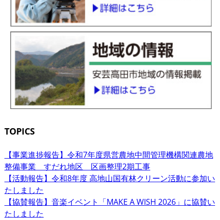
TOPICS
【事業進捗報告】令和7年度県営農地中間管理機構関連農地
整備事業 すだれ地区 区画整理2期工事
【活動報告】令和8年度 高地山国有林クリーン活動に参加い
たしました
【協賛報告】音楽イベント「MAKE A WISH 2026」に協賛い
たしました