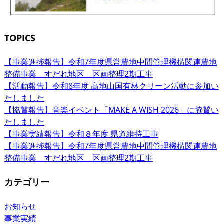
TOPICS
【事業進捗報告】令和7年度県営農地中間管理機構関連農地
整備事業 すだれ地区 区画整理2期工事
【活動報告】令和8年度 高地山国有林クリーン活動に参加い
たしました
【協賛報告】音楽イベント「MAKE A WISH 2026」に協賛い
たしました
【事業実績報告】令和８年度 県道維持工事
【事業進捗報告】令和7年度県営農地中間管理機構関連農地
整備事業 すだれ地区 区画整理2期工事
カテゴリー
お知らせ
事業実績