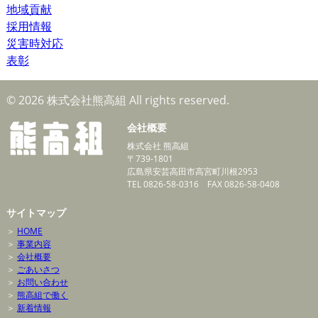
地域貢献
採用情報
災害時対応
表彰
© 2026 株式会社熊高組 All rights reserved.
会社概要
株式会社 熊高組
〒739-1801
広島県安芸高田市高宮町川根2953
TEL 0826-58-0316 FAX 0826-58-0408
サイトマップ
＞
HOME
＞
事業内容
＞
会社概要
＞
ごあいさつ
＞
お問い合わせ
＞
熊高組で働く
＞
新着情報