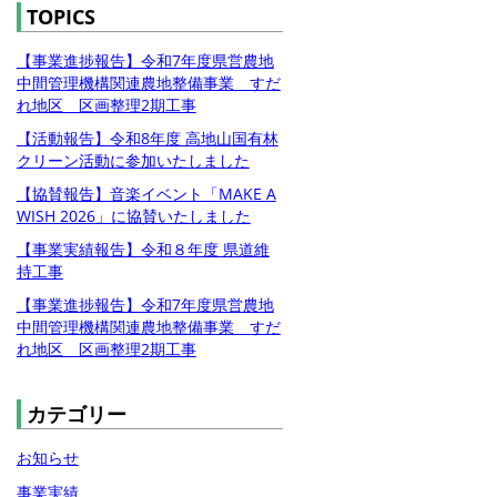
TOPICS
【事業進捗報告】令和7年度県営農地
中間管理機構関連農地整備事業 すだ
れ地区 区画整理2期工事
【活動報告】令和8年度 高地山国有林
クリーン活動に参加いたしました
【協賛報告】音楽イベント「MAKE A
WISH 2026」に協賛いたしました
【事業実績報告】令和８年度 県道維
持工事
【事業進捗報告】令和7年度県営農地
中間管理機構関連農地整備事業 すだ
れ地区 区画整理2期工事
カテゴリー
お知らせ
事業実績