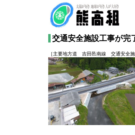
交通安全施設工事が完
［主要地方道 吉田邑南線 交通安全施