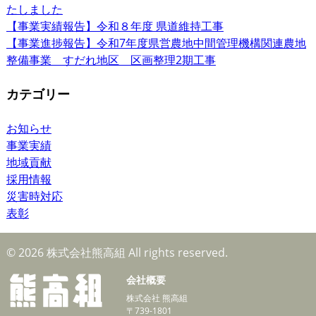
たしました
【事業実績報告】令和８年度 県道維持工事
【事業進捗報告】令和7年度県営農地中間管理機構関連農地
整備事業 すだれ地区 区画整理2期工事
カテゴリー
お知らせ
事業実績
地域貢献
採用情報
災害時対応
表彰
© 2026 株式会社熊高組 All rights reserved.
会社概要
株式会社 熊高組
〒739-1801