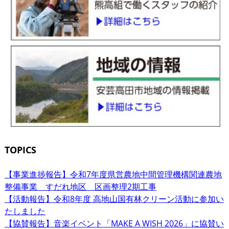
TOPICS
【事業進捗報告】令和7年度県営農地中間管理機構関連農地
整備事業 すだれ地区 区画整理2期工事
【活動報告】令和8年度 高地山国有林クリーン活動に参加い
たしました
【協賛報告】音楽イベント「MAKE A WISH 2026」に協賛い