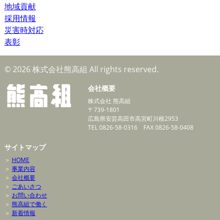
地域貢献
採用情報
災害時対応
表彰
© 2026 株式会社熊高組 All rights reserved.
会社概要
株式会社 熊高組
〒739-1801
広島県安芸高田市高宮町川根2953
TEL 0826-58-0316 FAX 0826-58-0408
サイトマップ
＞
HOME
＞
事業内容
＞
会社概要
＞
ごあいさつ
＞
お問い合わせ
＞
熊高組で働く
＞
新着情報