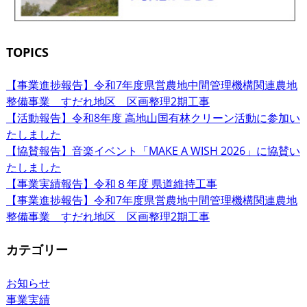
TOPICS
【事業進捗報告】令和7年度県営農地中間管理機構関連農地
整備事業 すだれ地区 区画整理2期工事
【活動報告】令和8年度 高地山国有林クリーン活動に参加い
たしました
【協賛報告】音楽イベント「MAKE A WISH 2026」に協賛い
たしました
【事業実績報告】令和８年度 県道維持工事
【事業進捗報告】令和7年度県営農地中間管理機構関連農地
整備事業 すだれ地区 区画整理2期工事
カテゴリー
お知らせ
事業実績