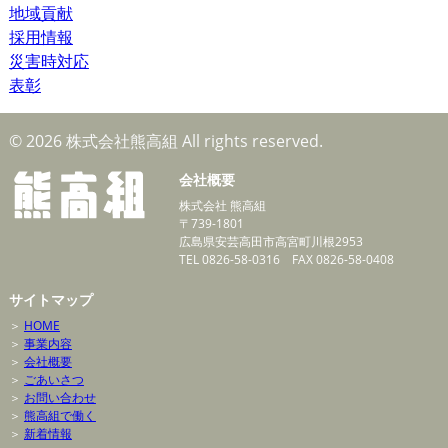
地域貢献
採用情報
災害時対応
表彰
© 2026 株式会社熊高組 All rights reserved.
会社概要
株式会社 熊高組
〒739-1801
広島県安芸高田市高宮町川根2953
TEL 0826-58-0316 FAX 0826-58-0408
サイトマップ
＞
HOME
＞
事業内容
＞
会社概要
＞
ごあいさつ
＞
お問い合わせ
＞
熊高組で働く
＞
新着情報