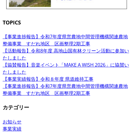
TOPICS
【事業進捗報告】令和7年度県営農地中間管理機構関連農地
整備事業 すだれ地区 区画整理2期工事
【活動報告】令和8年度 高地山国有林クリーン活動に参加い
たしました
【協賛報告】音楽イベント「MAKE A WISH 2026」に協賛い
たしました
【事業実績報告】令和８年度 県道維持工事
【事業進捗報告】令和7年度県営農地中間管理機構関連農地
整備事業 すだれ地区 区画整理2期工事
カテゴリー
お知らせ
事業実績