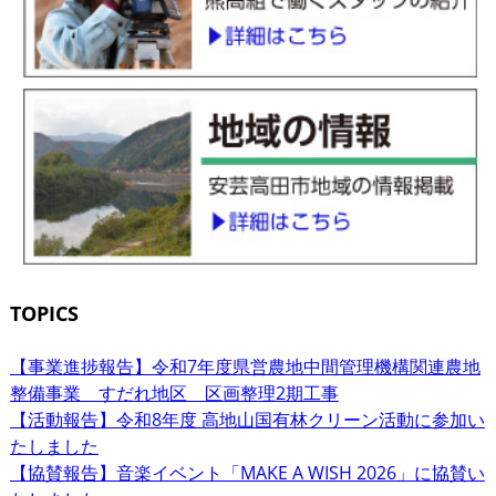
TOPICS
【事業進捗報告】令和7年度県営農地中間管理機構関連農地
整備事業 すだれ地区 区画整理2期工事
【活動報告】令和8年度 高地山国有林クリーン活動に参加い
たしました
【協賛報告】音楽イベント「MAKE A WISH 2026」に協賛い