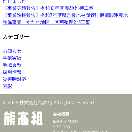
たしました
【事業実績報告】令和８年度 県道維持工事
【事業進捗報告】令和7年度県営農地中間管理機構関連農地
整備事業 すだれ地区 区画整理2期工事
カテゴリー
お知らせ
事業実績
地域貢献
採用情報
災害時対応
表彰
© 2026 株式会社熊高組 All rights reserved.
会社概要
株式会社 熊高組
〒739-1801