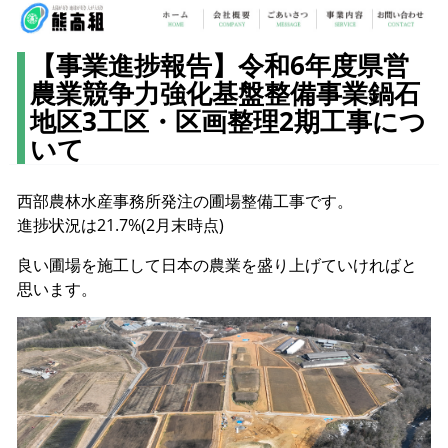
【事業進捗報告】令和6年度県営
農業競争力強化基盤整備事業鍋石
地区3工区・区画整理2期工事につ
いて
西部農林水産事務所発注の圃場整備工事です。
進捗状況は21.7%(2月末時点)
良い圃場を施工して日本の農業を盛り上げていければと
思います。