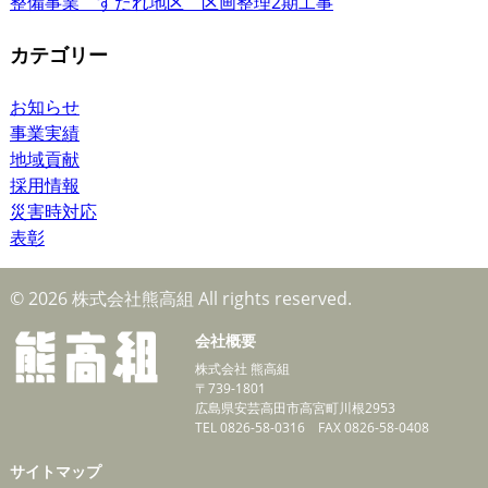
整備事業 すだれ地区 区画整理2期工事
カテゴリー
お知らせ
事業実績
地域貢献
採用情報
災害時対応
表彰
© 2026 株式会社熊高組 All rights reserved.
会社概要
株式会社 熊高組
〒739-1801
広島県安芸高田市高宮町川根2953
TEL 0826-58-0316 FAX 0826-58-0408
サイトマップ