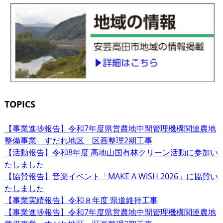
TOPICS
【事業進捗報告】令和7年度県営農地中間管理機構関連農地
整備事業 すだれ地区 区画整理2期工事
【活動報告】令和8年度 高地山国有林クリーン活動に参加い
たしました
【協賛報告】音楽イベント「MAKE A WISH 2026」に協賛い
たしました
【事業実績報告】令和８年度 県道維持工事
【事業進捗報告】令和7年度県営農地中間管理機構関連農地