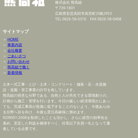
株式会社 熊高組
〒739-1801
広島県安芸高田市高宮町川根2953
TEL 0826-58-0316 FAX 0826-58-0408
サイトマップ
＞
HOME
＞
事業内容
＞
会社概要
＞
ごあいさつ
＞
お問い合わせ
＞
熊高組で働く
＞
新着情報
土木一式工事・とび・土木・コンクリート・舗装・石・水道施
設・造園・管工事業の許可を有しています。
熊高組の得意な分野である、自然と人が共生できる環境創りの、
計画から施工・管理を行います。今日の厳しい経済環境かにあっ
ても、完成工事高が急激に低下することのないよう、今後あらゆ
る分野へ目を向け、今後も受注高確保に努めます。
ISO9001:2008を取得したことも活かし、さらに経営の効率化を
進め、安定した利益を確保すべく、社長以下全員一丸となって邁
進している企業です。