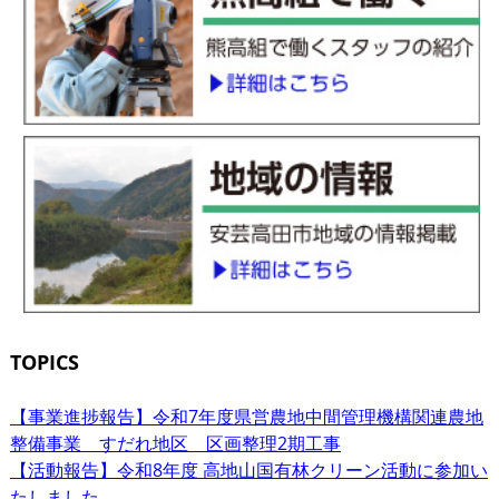
TOPICS
【事業進捗報告】令和7年度県営農地中間管理機構関連農地
整備事業 すだれ地区 区画整理2期工事
【活動報告】令和8年度 高地山国有林クリーン活動に参加い
たしました