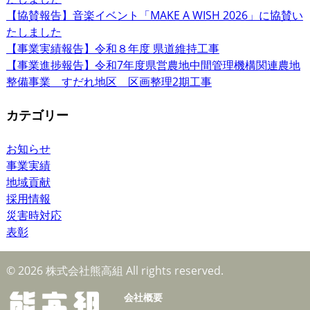
【協賛報告】音楽イベント「MAKE A WISH 2026」に協賛い
たしました
【事業実績報告】令和８年度 県道維持工事
【事業進捗報告】令和7年度県営農地中間管理機構関連農地
整備事業 すだれ地区 区画整理2期工事
カテゴリー
お知らせ
事業実績
地域貢献
採用情報
災害時対応
表彰
© 2026 株式会社熊高組 All rights reserved.
会社概要