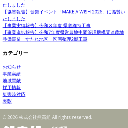
たしました
【協賛報告】音楽イベント「MAKE A WISH 2026」に協賛い
たしました
【事業実績報告】令和８年度 県道維持工事
【事業進捗報告】令和7年度県営農地中間管理機構関連農地
整備事業 すだれ地区 区画整理2期工事
カテゴリー
お知らせ
事業実績
地域貢献
採用情報
災害時対応
表彰
© 2026 株式会社熊高組 All rights reserved.