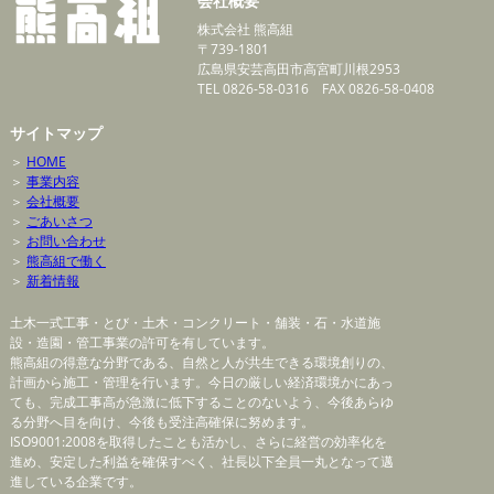
会社概要
株式会社 熊高組
〒739-1801
広島県安芸高田市高宮町川根2953
TEL 0826-58-0316 FAX 0826-58-0408
サイトマップ
＞
HOME
＞
事業内容
＞
会社概要
＞
ごあいさつ
＞
お問い合わせ
＞
熊高組で働く
＞
新着情報
土木一式工事・とび・土木・コンクリート・舗装・石・水道施
設・造園・管工事業の許可を有しています。
熊高組の得意な分野である、自然と人が共生できる環境創りの、
計画から施工・管理を行います。今日の厳しい経済環境かにあっ
ても、完成工事高が急激に低下することのないよう、今後あらゆ
る分野へ目を向け、今後も受注高確保に努めます。
ISO9001:2008を取得したことも活かし、さらに経営の効率化を
進め、安定した利益を確保すべく、社長以下全員一丸となって邁
進している企業です。