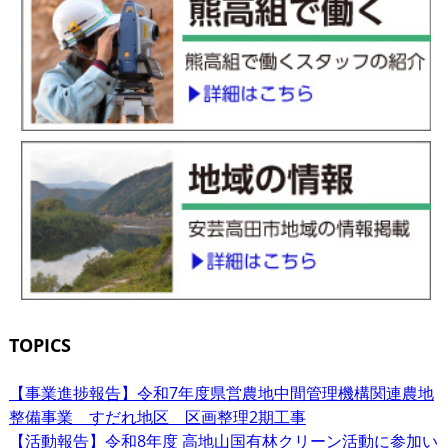
TOPICS
【事業進捗報告】令和7年度県営農地中間管理機構関連農地
整備事業 すだれ地区 区画整理2期工事
【活動報告】令和8年度 高地山国有林クリーン活動に参加い