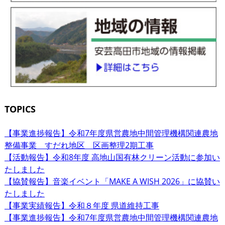
TOPICS
【事業進捗報告】令和7年度県営農地中間管理機構関連農地
整備事業 すだれ地区 区画整理2期工事
【活動報告】令和8年度 高地山国有林クリーン活動に参加い
たしました
【協賛報告】音楽イベント「MAKE A WISH 2026」に協賛い
たしました
【事業実績報告】令和８年度 県道維持工事
【事業進捗報告】令和7年度県営農地中間管理機構関連農地