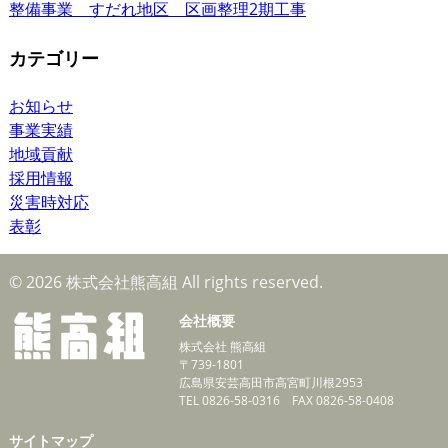
整備事業 すだれ地区 区画整理2期工事
カテゴリー
お知らせ
事業実績
地域貢献
採用情報
災害時対応
表彰
© 2026 株式会社熊高組 All rights reserved.
会社概要
株式会社 熊高組
〒739-1801
広島県安芸高田市高宮町川根2953
TEL 0826-58-0316 FAX 0826-58-0408
サイトマップ