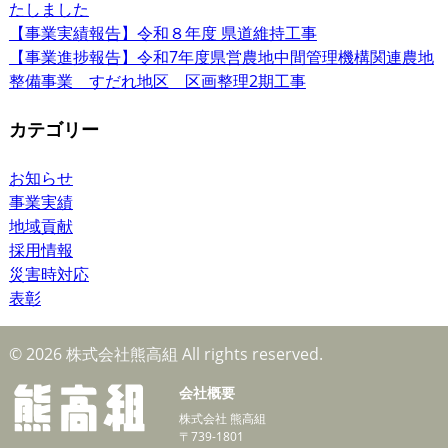
たしました
【事業実績報告】令和８年度 県道維持工事
【事業進捗報告】令和7年度県営農地中間管理機構関連農地
整備事業 すだれ地区 区画整理2期工事
カテゴリー
お知らせ
事業実績
地域貢献
採用情報
災害時対応
表彰
© 2026 株式会社熊高組 All rights reserved.
会社概要
株式会社 熊高組
〒739-1801