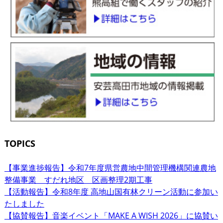
TOPICS
【事業進捗報告】令和7年度県営農地中間管理機構関連農地
整備事業 すだれ地区 区画整理2期工事
【活動報告】令和8年度 高地山国有林クリーン活動に参加い
たしました
【協賛報告】音楽イベント「MAKE A WISH 2026」に協賛い