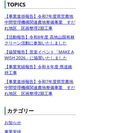
TOPICS
【事業進捗報告】令和7年度県営農地
中間管理機構関連農地整備事業 すだ
れ地区 区画整理2期工事
【活動報告】令和8年度 高地山国有林
クリーン活動に参加いたしました
【協賛報告】音楽イベント「MAKE A
WISH 2026」に協賛いたしました
【事業実績報告】令和８年度 県道維
持工事
【事業進捗報告】令和7年度県営農地
中間管理機構関連農地整備事業 すだ
れ地区 区画整理2期工事
カテゴリー
お知らせ
事業実績