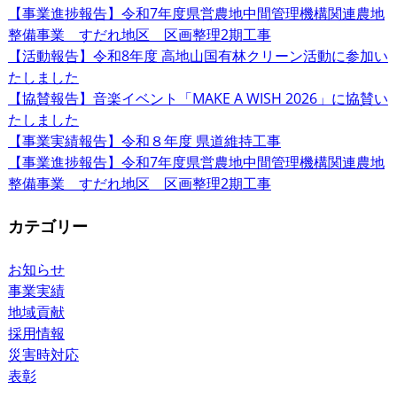
【事業進捗報告】令和7年度県営農地中間管理機構関連農地
整備事業 すだれ地区 区画整理2期工事
【活動報告】令和8年度 高地山国有林クリーン活動に参加い
たしました
【協賛報告】音楽イベント「MAKE A WISH 2026」に協賛い
たしました
【事業実績報告】令和８年度 県道維持工事
【事業進捗報告】令和7年度県営農地中間管理機構関連農地
整備事業 すだれ地区 区画整理2期工事
カテゴリー
お知らせ
事業実績
地域貢献
採用情報
災害時対応
表彰