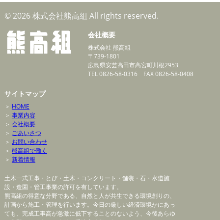
© 2026 株式会社熊高組 All rights reserved.
会社概要
株式会社 熊高組
〒739-1801
広島県安芸高田市高宮町川根2953
TEL 0826-58-0316 FAX 0826-58-0408
サイトマップ
＞
HOME
＞
事業内容
＞
会社概要
＞
ごあいさつ
＞
お問い合わせ
＞
熊高組で働く
＞
新着情報
土木一式工事・とび・土木・コンクリート・舗装・石・水道施
設・造園・管工事業の許可を有しています。
熊高組の得意な分野である、自然と人が共生できる環境創りの、
計画から施工・管理を行います。今日の厳しい経済環境かにあっ
ても、完成工事高が急激に低下することのないよう、今後あらゆ