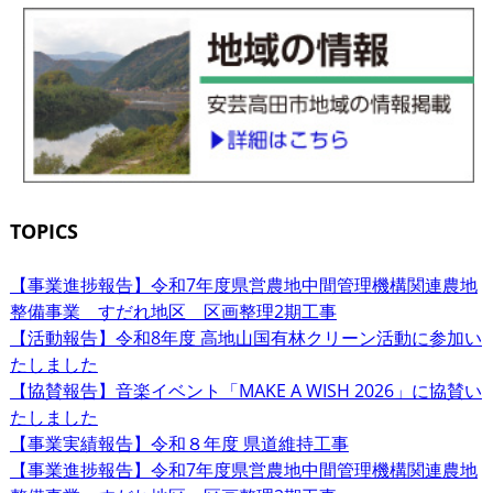
TOPICS
【事業進捗報告】令和7年度県営農地中間管理機構関連農地
整備事業 すだれ地区 区画整理2期工事
【活動報告】令和8年度 高地山国有林クリーン活動に参加い
たしました
【協賛報告】音楽イベント「MAKE A WISH 2026」に協賛い
たしました
【事業実績報告】令和８年度 県道維持工事
【事業進捗報告】令和7年度県営農地中間管理機構関連農地