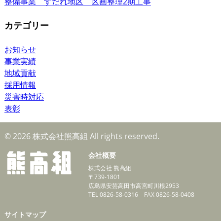
整備事業 すだれ地区 区画整理2期工事
カテゴリー
お知らせ
事業実績
地域貢献
採用情報
災害時対応
表彰
© 2026 株式会社熊高組 All rights reserved.
会社概要
株式会社 熊高組
〒739-1801
広島県安芸高田市高宮町川根2953
TEL 0826-58-0316 FAX 0826-58-0408
サイトマップ