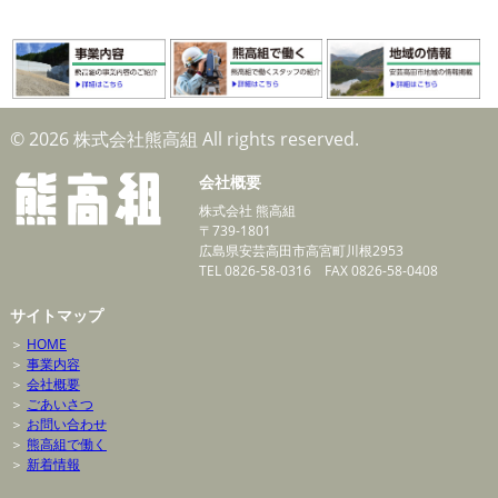
© 2026 株式会社熊高組 All rights reserved.
会社概要
株式会社 熊高組
〒739-1801
広島県安芸高田市高宮町川根2953
TEL 0826-58-0316 FAX 0826-58-0408
サイトマップ
＞
HOME
＞
事業内容
＞
会社概要
＞
ごあいさつ
＞
お問い合わせ
＞
熊高組で働く
＞
新着情報