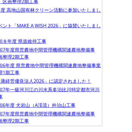
 区画整理2期工事
年度 高地山国有林クリーン活動に参加いたしまし
ト「MAKE A WISH 2026」に協賛いたしまし
和８年度 県道維持工事
和7年度県営農地中間管理機構関連農地整備事
画整理2期工事
和6年度 県営農地中間管理機構関連農地整備事業
理1期工事
康経営優良法人2026」に認定されました！
和7年一級河川江の川水系多治比川特定都市河川
事
和6年度 犬岩山（A渓流）外治山工事
和7年度県営農地中間管理機構関連農地整備事
画整理2期工事