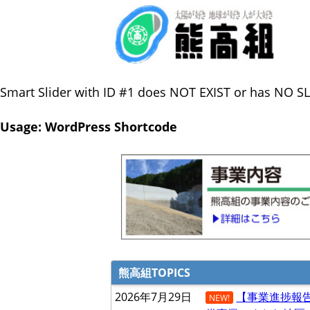
Smart Slider with ID #1 does NOT EXIST or has NO SL
Usage: WordPress Shortcode
熊高組TOPICS
2026年7月29日
【事業進捗報
NEW!