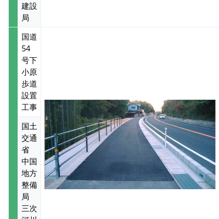
建設
局
国道
54
号下
小原
歩道
設置
工事
国土
交通
省
中国
地方
整備
局
三次