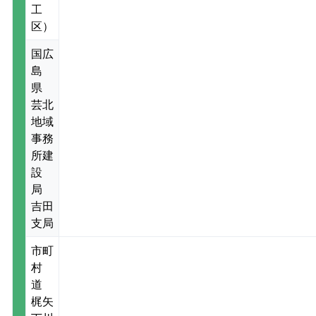
工
区）
国広
島
県
芸北
地域
事務
所建
設
局
吉田
支局
市町
村
道
梶矢