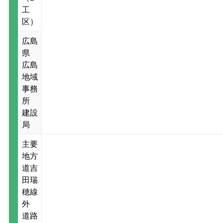
工
区）
広島
県
広島
地域
事務
所
建設
局
主要
地方
道吉
田瑞
穂線
外
道路