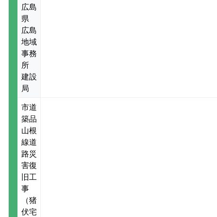
広島
県
広島
地域
事務
所
建設
局
市道
築品
山根
線道
路災
害復
旧工
事
（猪
伏宅