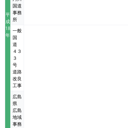
国道
事務
平
所
成
18
一般
年
国
道
４３
３
号
道路
改良
工事
広島
県
広島
地域
事務