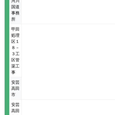
河川
国道
事務
所
甲田
処理
区１
８－
３工
区管
渠工
事
安芸
高田
市
安芸
高田