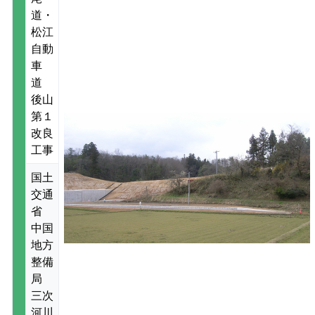
道・
松江
自動
車
道
後山
第１
改良
工事
国土
交通
省
中国
地方
整備
局
三次
河川