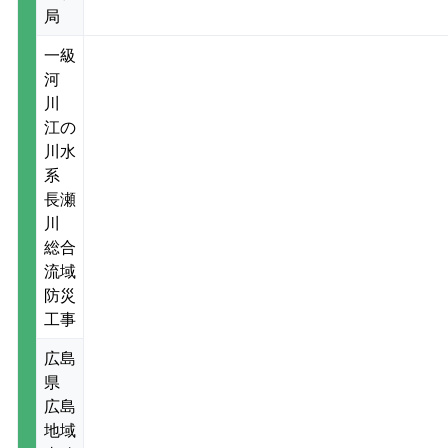
局
一級
河
川
江の
川水
系
長瀬
川
総合
流域
防災
工事
広島
県
広島
地域