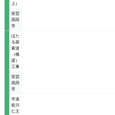
上）
安芸
高田
市
ほた
る探
索道
（橋
梁）
工事
安芸
高田
市
市道
前川
仁王