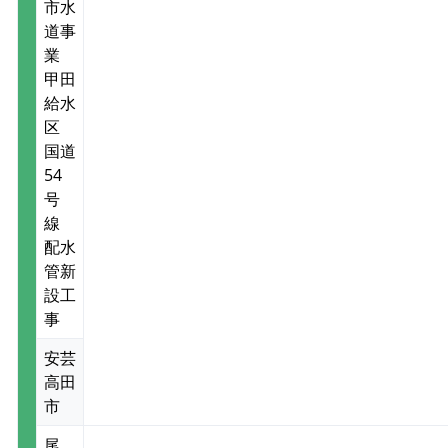
市水
道事
業
甲田
給水
区
国道
54
号
線
配水
管新
設工
事
安芸
高田
市
尾