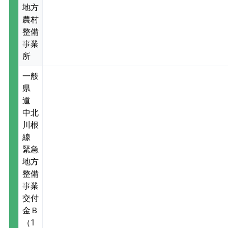
地方
農村
整備
事業
所
一般
県
道
中北
川根
線
緊急
地方
整備
事業
交付
金Ｂ
（1