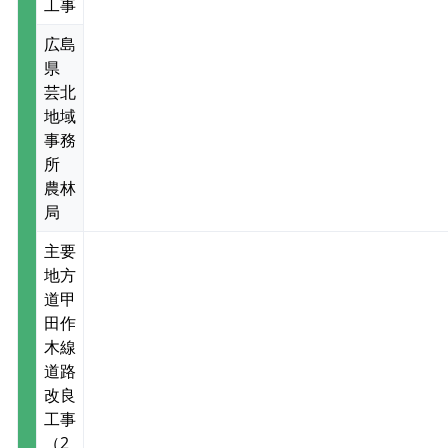
工事
広島
県
芸北
地域
事務
所
農林
局
主要
地方
道甲
田作
木線
道路
改良
工事
（2