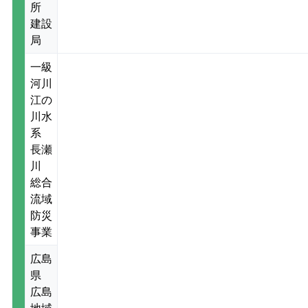
所
建設
局
一級
河川
江の
川水
系
長瀬
川
総合
流域
防災
事業
広島
県
広島
地域