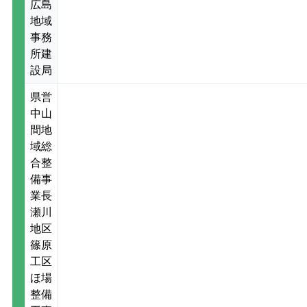
広島
地域
事務
所建
設局
県営
中山
間地
域総
合整
備事
業長
瀬川
地区
篠原
工区
ほ場
整備