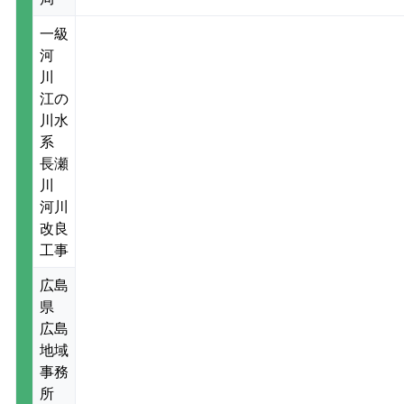
一級
河
川
江の
川水
系
長瀬
川
河川
改良
工事
広島
県
広島
地域
事務
所