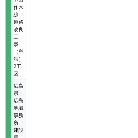
作木
線
道路
改良
工
事
（単
独）
2工
区
広島
県
広島
地域
事務
所
建設
局