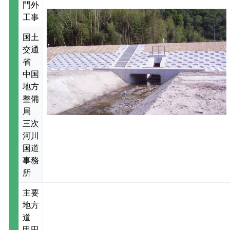
門外
工事
国土
交通
省
中国
地方
整備
局
三次
河川
国道
事務
所
主要
地方
道
甲田