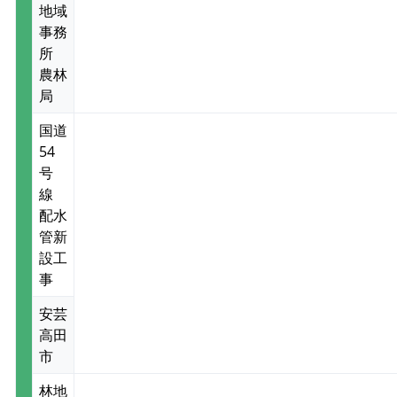
地域
事務
所
農林
局
国道
54
号
線
配水
管新
設工
事
安芸
高田
市
林地