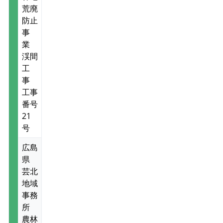
荒廃
防止
事
業
渓間
工
事
工事
番号
21
号
広島
県
芸北
地域
事務
所
農林