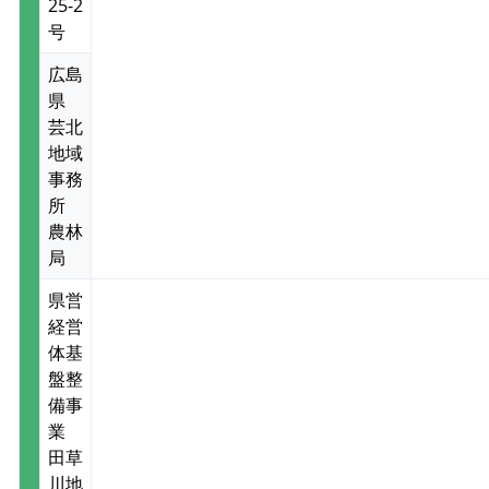
25-2
号
広島
県
芸北
地域
事務
所
農林
局
県営
経営
体基
盤整
備事
業
田草
川地