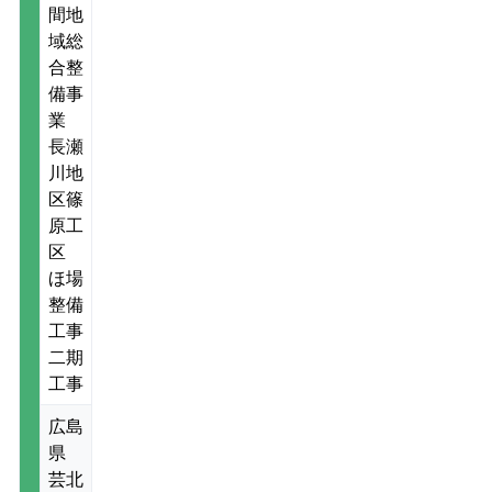
間地
域総
合整
備事
業
長瀬
川地
区篠
原工
区
ほ場
整備
工事
二期
工事
広島
県
芸北