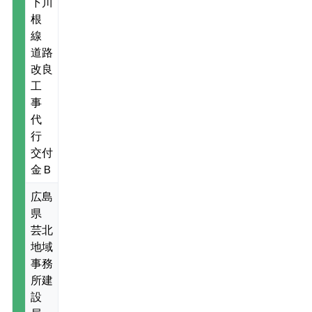
下川
根
線
道路
改良
工
事
代
行
交付
金Ｂ
広島
県
芸北
地域
事務
所建
設