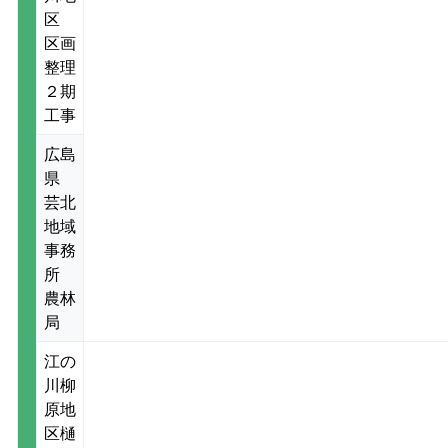
区
区画
整理
２期
工事
広島
県
芸北
地域
事務
所
農林
局
江の
川柳
原地
区樋