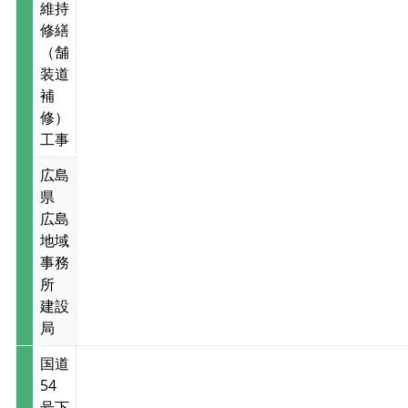
維持
修繕
（舗
装道
補
修）
工事
広島
県
広島
地域
事務
所
建設
局
国道
54
号下