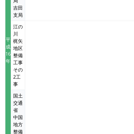
局
吉田
支局
江の
川
平
梶矢
成
地区
16
整備
年
工事
その
2工
事
国土
交通
省
中国
地方
整備