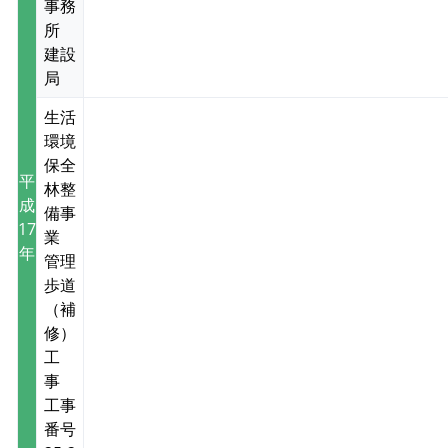
事務
所
建設
局
生活
環境
保全
平
林整
成
備事
17
業
年
管理
歩道
（補
修）
工
事
工事
番号