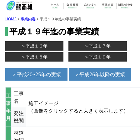
HOME
>
事業内容
> 平成１９年迄の事業実績
平成１９年迄の事業実績
＞平成１６年
＞平成１７年
＞平成１８年
＞平成１９年
＞平成20~25年の実績
＞平成26年以降の実績
工事
工
名
事
施工イメージ
年
（画像をクリックすると大きく表示します）
発注
月
機関
林道