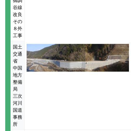
御調
谷線
改良
その
８外
工事
国土
交通
省
中国
地方
整備
局
三次
河川
国道
事務
所