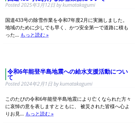
Posted
2025年3月12日
by
kumatakagumi
国道433号の除雪作業を令和7年度2月に実施しました。
地域のために少しでも早く、かつ安全第一で道路に積も
った…
もっと読む »
令和6年能登半島地震への給水支援活動につい
て
Posted
2024年2月1日
by
kumatakagumi
このたびの令和6年能登半島地震により亡くなられた方々
に哀悼の意を表しますとともに、 被災された皆様へ心よ
りお見…
もっと読む »