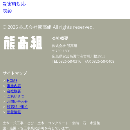
災害時対応
表彰
© 2026 株式会社熊高組 All rights reserved.
会社概要
株式会社 熊高組
〒739-1801
広島県安芸高田市高宮町川根2953
TEL 0826-58-0316 FAX 0826-58-0408
サイトマップ
＞
HOME
＞
事業内容
＞
会社概要
＞
ごあいさつ
＞
お問い合わせ
＞
熊高組で働く
＞
新着情報
土木一式工事・とび・土木・コンクリート・舗装・石・水道施
設・造園・管工事業の許可を有しています。