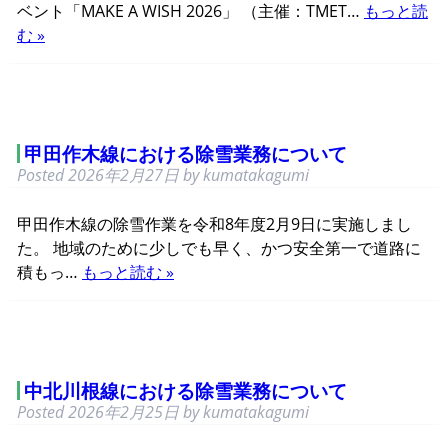
ベント「MAKE A WISH 2026」 （主催：TMET…
もっと読
む »
甲田作木線における除雪業務について
Posted
2026年2月27日
by
kumatakagumi
甲田作木線の除雪作業を令和8年度2月9日に実施しまし
た。 地域のために少しでも早く、かつ安全第一で道路に
積もっ…
もっと読む »
中北川根線における除雪業務について
Posted
2026年2月25日
by
kumatakagumi