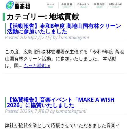
カテゴリー: 地域貢献
【活動報告】令和8年度 高地山国有林クリーン
活動に参加いたしました
Posted
2026年7月22日
by
kumatakagumi
この度、広島北部森林管理署が主催する「令和8年度 高地
山国有林クリーン活動」に参加いたしました。 本活動
は、国…
もっと読む »
【協賛報告】音楽イベント「MAKE A WISH
2026」に協賛いたしました
Posted
2026年7月8日
by
kumatakagumi
弊社が協賛企業として応援させていただきました音楽イ