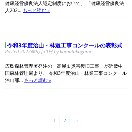
健康経営優良法人認定制度において、 「健康経営優良法
人202…
もっと読む »
令和3年度治山・林道工事コンクールの表彰式
Posted
2022年6月30日
by
kumatakagumi
広島森林管理署発注の「高屋１災害復旧工事」が近畿中
国森林管理局より、 令和3年度治山・林業工事コンクール
治山部…
もっと読む »
1
2
→