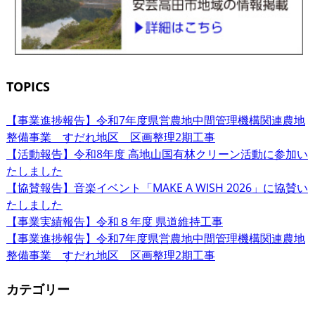
TOPICS
【事業進捗報告】令和7年度県営農地中間管理機構関連農地
整備事業 すだれ地区 区画整理2期工事
【活動報告】令和8年度 高地山国有林クリーン活動に参加い
たしました
【協賛報告】音楽イベント「MAKE A WISH 2026」に協賛い
たしました
【事業実績報告】令和８年度 県道維持工事
【事業進捗報告】令和7年度県営農地中間管理機構関連農地
整備事業 すだれ地区 区画整理2期工事
カテゴリー