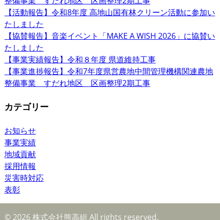
整備事業 すだれ地区 区画整理2期工事
【活動報告】令和8年度 高地山国有林クリーン活動に参加い
たしました
【協賛報告】音楽イベント「MAKE A WISH 2026」に協賛い
たしました
【事業実績報告】令和８年度 県道維持工事
【事業進捗報告】令和7年度県営農地中間管理機構関連農地
整備事業 すだれ地区 区画整理2期工事
カテゴリー
お知らせ
事業実績
地域貢献
採用情報
災害時対応
表彰
© 2026 株式会社熊高組 All rights reserved.