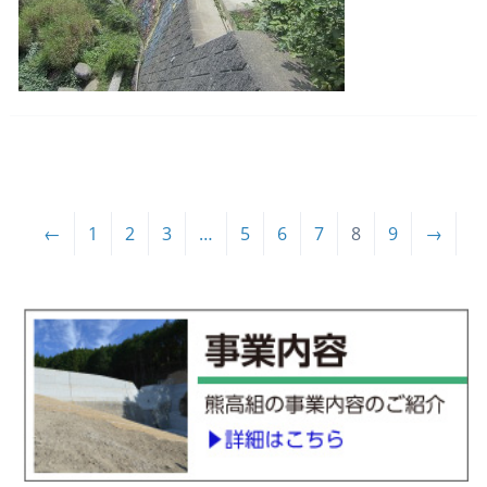
←
1
2
3
…
5
6
7
8
9
→