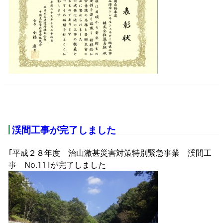
渓間工事が完了しました
｢平成２８年度 治山激甚災害対策特別緊急事業 渓間工
事 No.11｣が完了しました