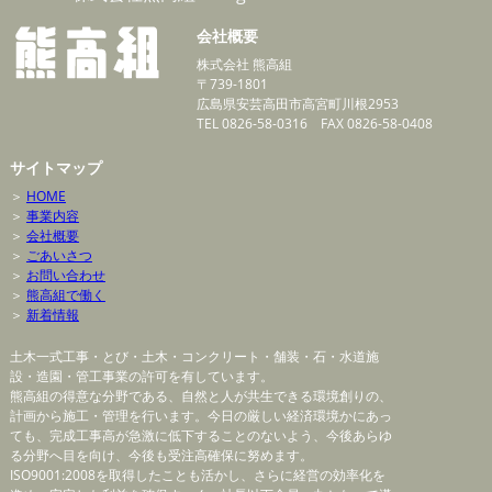
会社概要
株式会社 熊高組
〒739-1801
広島県安芸高田市高宮町川根2953
TEL 0826-58-0316 FAX 0826-58-0408
サイトマップ
＞
HOME
＞
事業内容
＞
会社概要
＞
ごあいさつ
＞
お問い合わせ
＞
熊高組で働く
＞
新着情報
土木一式工事・とび・土木・コンクリート・舗装・石・水道施
設・造園・管工事業の許可を有しています。
熊高組の得意な分野である、自然と人が共生できる環境創りの、
計画から施工・管理を行います。今日の厳しい経済環境かにあっ
ても、完成工事高が急激に低下することのないよう、今後あらゆ
る分野へ目を向け、今後も受注高確保に努めます。
ISO9001:2008を取得したことも活かし、さらに経営の効率化を