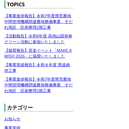
TOPICS
【事業進捗報告】令和7年度県営農地
中間管理機構関連農地整備事業 すだ
れ地区 区画整理2期工事
【活動報告】令和8年度 高地山国有林
クリーン活動に参加いたしました
【協賛報告】音楽イベント「MAKE A
WISH 2026」に協賛いたしました
【事業実績報告】令和８年度 県道維
持工事
【事業進捗報告】令和7年度県営農地
中間管理機構関連農地整備事業 すだ
れ地区 区画整理2期工事
カテゴリー
お知らせ
事業実績